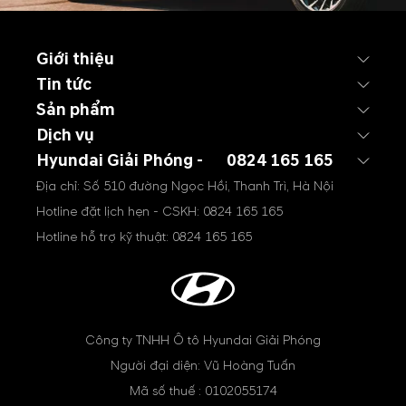
Giới thiệu
Tin tức
Sản phẩm
Dịch vụ
Hyundai Giải Phóng -
0824 165 165
Địa chỉ: Số 510 đường Ngọc Hồi, Thanh Trì, Hà Nội
Hotline đặt lịch hẹn - CSKH:
0824 165 165
Hotline hỗ trợ kỹ thuật:
0824 165 165
Công ty TNHH Ô tô Hyundai Giải Phóng
Người đại diện: Vũ Hoàng Tuấn
Mã số thuế : 0102055174