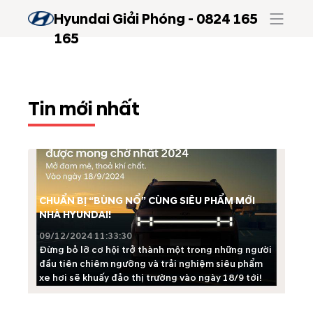
Hyundai Giải Phóng - 0824 165
165
Tin mới nhất
CHUẨN BỊ “BÙNG NỔ” CÙNG SIÊU PHẨM MỚI
NHÀ HYUNDAI!
09/12/2024 11:33:30
Đừng bỏ lỡ cơ hội trở thành một trong những người
đầu tiên chiêm ngưỡng và trải nghiệm siêu phẩm
xe hơi sẽ khuấy đảo thị trường vào ngày 18/9 tới!