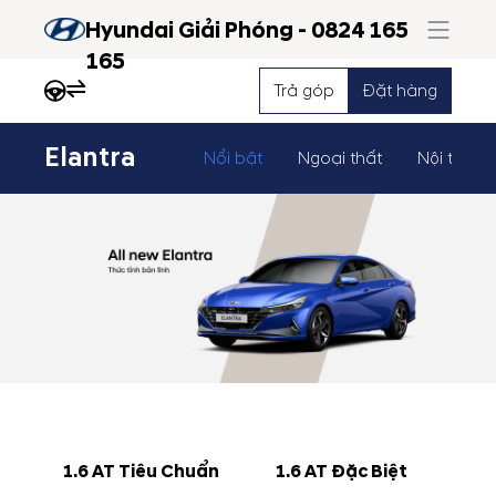
Hyundai Giải Phóng - 0824 165
165
Trả góp
Đặt hàng
Elantra
Nổi bật
Ngoại thất
Nội thất
1.6 AT Tiêu Chuẩn
1.6 AT Đặc Biệt