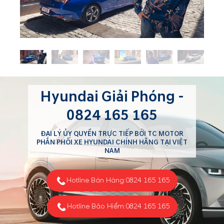
Hyundai Giải Phóng -
0824 165 165
ĐẠI LÝ ỦY QUYỀN TRỰC TIẾP BỞI TC MOTOR
PHÂN PHỐI XE HYUNDAI CHÍNH HÃNG TẠI VIỆT
NAM
Hotline Bán Hàng:
0824 165 165
Hotline Bảo Hiểm:
0824 165 165