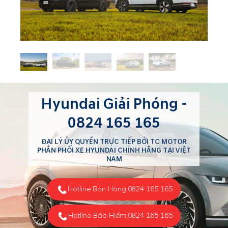
Hyundai Giải Phóng -
0824 165 165
ĐẠI LÝ ỦY QUYỀN TRỰC TIẾP BỞI TC MOTOR
PHÂN PHỐI XE HYUNDAI CHÍNH HÃNG TẠI VIỆT
NAM
Hotline Bán Hàng:
0824 165 165
Hotline Bảo Hiểm:
0824 165 165