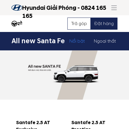
Hyundai Giải Phóng - 0824 165
165
Trả góp
Đặt hàng
All new Santa Fe
Nổi bật
Ngoại thất
Nộ
Santafe 2.5 AT
Santafe 2.5 AT