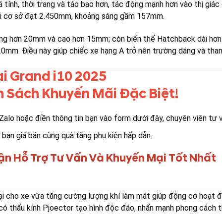
tính, thời trang và táo bạo hơn, tác động mạnh hơn vào thị giác 
 dài cơ sở đạt 2.450mm, khoảng sáng gầm 157mm.
 rộng hơn 20mm và cao hơn 15mm; còn biến thể Hatchback dài hơ
0mm. Điều này giúp chiếc xe hạng A trở nên trường dáng và than
i Grand i10 2025
 Sách Khuyến Mãi Đặc Biệt!
 Zalo hoặc điền thông tin bạn vào form dưới đây, chuyên viên tư 
 bạn giá bán cùng quà tặng phụ kiện hấp dẫn.
ận Hỗ Trợ Tư Vấn Và Khuyến Mại Tốt Nhất
đại cho xe vừa tăng cường lượng khí làm mát giúp động cơ hoạt 
có thấu kính Pjoector tạo hình độc đáo, nhấn mạnh phong cách t