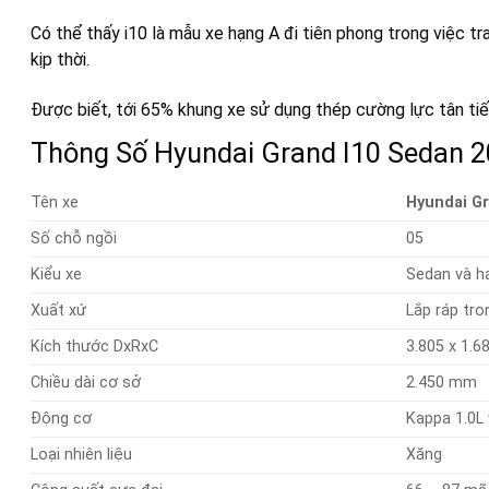
Có thể thấy i10 là mẫu xe hạng A đi tiên phong trong việc tr
kịp thời.
Được biết, tới 65% khung xe sử dụng thép cường lực tân tiến
Thông Số Hyundai Grand I10 Sedan 
Tên xe
Hyundai Gr
Số chỗ ngồi
05
Kiểu xe
Sedan và h
Xuất xứ
Lắp ráp tr
Kích thước DxRxC
3.805 x 1.6
Chiều dài cơ sở
2.450 mm
Động cơ
Kappa 1.0L 
Loại nhiên liệu
Xăng