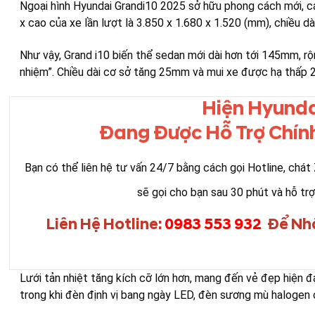
Ngoại hình Hyundai Grandi10 2025 sở hữu phong cách mới, cá 
x cao của xe lần lượt là 3.850 x 1.680 x 1.520 (mm), chiều
Như vậy, Grand i10 biến thể sedan mới dài hơn tới 145mm,
nhiệm”. Chiều dài cơ sở tăng 25mm và mui xe được hạ thấp 2
Hiện Hyunda
Đang Được Hỗ Trợ Chính
Bạn có thể liên hệ tư vấn 24/7 bằng cách gọi Hotline, chát
sẽ gọi cho bạn sau 30 phút và hỗ trợ
Liên Hệ Hotline:
0983 553 932
Để Nh
Lưới tản nhiệt tăng kích cỡ lớn hơn, mang đến vẻ đẹp hiện 
trong khi đèn định vị bang ngày LED, đèn sương mù halogen 