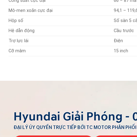
Công suất cực đại
66 – 87 mã
Mô-men xoắn cực đại
94,1 – 119
Hộp số
Số sàn 5 c
Hệ dẫn động
Cầu trước
Trợ lực lái
Điện
Cỡ mâm
15 inch
Hyundai Giải Phóng -
ĐẠI LÝ ỦY QUYỀN TRỰC TIẾP BỞI TC MOTOR PHÂN PHỐI