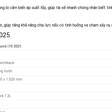
ang bị cảm biến áp suất lốp, giúp tài xế nhanh chóng nhận biết tì
, giúp tăng khả năng chịu lực nếu có tình huống va chạm xảy ra, 
2025
and i10 2021
atchback
ong nước
80 x 1.520 mm
và 1.2L