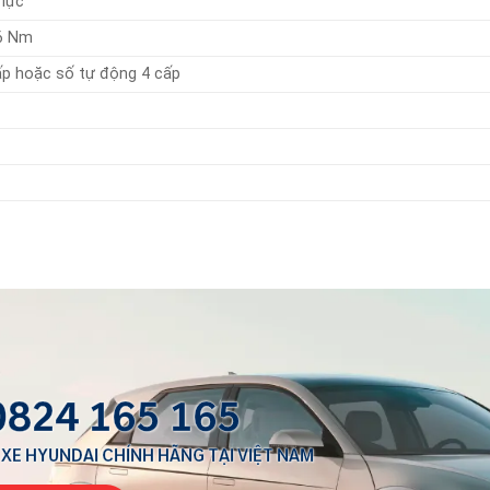
 lực
,6 Nm
ấp hoặc số tự động 4 cấp
0824 165 165
 XE HYUNDAI CHÍNH HÃNG TẠI VIỆT NAM