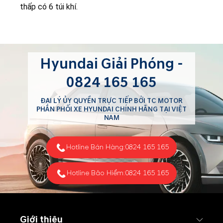
thấp có 6 túi khí.
Hyundai Giải Phóng -
0824 165 165
ĐẠI LÝ ỦY QUYỀN TRỰC TIẾP BỞI TC MOTOR
PHÂN PHỐI XE HYUNDAI CHÍNH HÃNG TẠI VIỆT
NAM
Hotline Bán Hàng:
0824 165 165
Hotline Bảo Hiểm:
0824 165 165
Giới thiệu