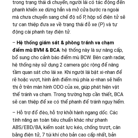
trong trạng thái di chuyển, người lái có tác động đến
phanh khiến xe dừng hẳn và mở cửa bước ra ngoài
mà chưa chuyển sang chế độ số P, hộp số điện tử sẽ
tự can thiệp đưa xe về trạng thái đỗ xe (P) và tự
động cài phanh tay điện tử.
–
Hệ thống giám sát & phòng tránh va chạm
điểm mù BVM & BCA
: hệ thống này là sự nâng cấp,
bổ sung cho cảnh báo điểm mù BCW. Bên cạnh radar,
hệ thống này sử dụng 2 camera góc rộng để nâng
tầm quan sát cho lái xe. Khi người lái bật xi-nhan để
rẽ hoặc vượt, hình ảnh điểm mù phía xi-nhan sẽ hiển
thị ở trên màn hình ODO của xe, giúp phát hiện vật
thể tránh va chạm. Trong trường hợp cần thiết, BCA
sẽ can thiệp để xe có thể phanh để tránh nguy hiểm.
– Hỗ trợ đổ đèo, hỗ trợ khởi hành ngang dốc. Các
tính năng an toàn tiêu chuẩn khác như phanh
ABS/EBD/BA, kiểm soát lực kéo, chống trượt, cân
bằng điện tử, 7 túi khí cho bản cao cấp nhất, bản