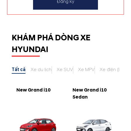
Đăng ký
KHÁM PHÁ DÒNG XE
HYUNDAI
Tất cả
Xe du lịch
Xe SUV
Xe MPV
Xe điện (EV)
New Grand i10
New Grand i10
Sedan